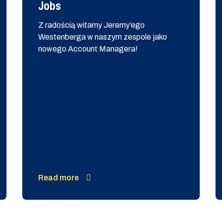
Jobs
Z radością witamy Jeremy’ego
Westenberga w naszym zespole jako
nowego Account Managera!
Read more