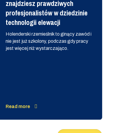
znajdziesz prawdziwych
Wes
profesjonalistów w dziedzinie
now
technologii elewacji
Z rad
Weste
Holenderski rzemieślnik to ginący zawód i
nowe
nie jest już szkolony, podczas gdy pracy
jest więcej niż wystarczająco.
Read more
Read