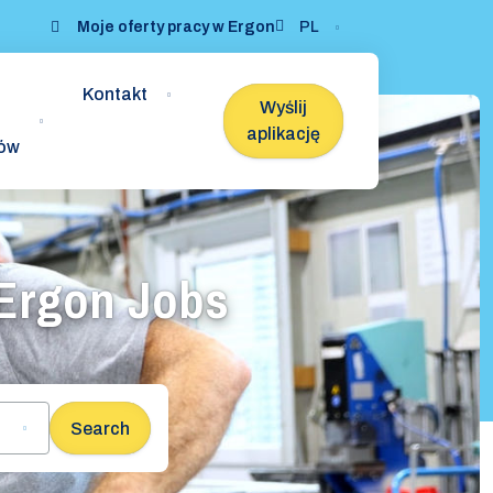
Moje oferty pracy w Ergon
PL
Kontakt
Wyślij
aplikację
ków
z Ergon Jobs
Search