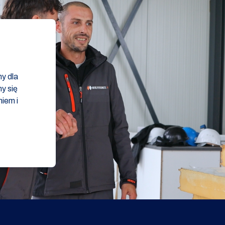
my dla
y się
iem i