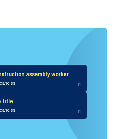
nstruction assembly worker
acancies
 title
acancies