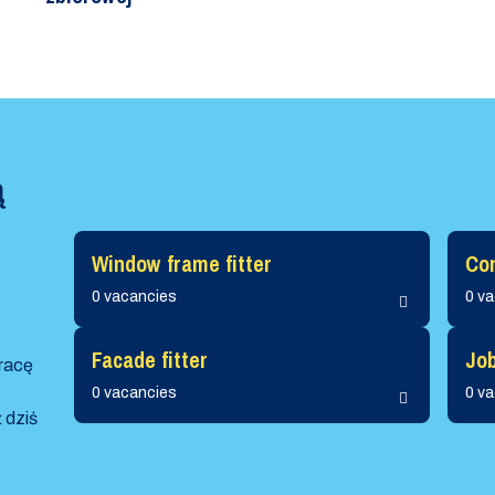
ą
Window frame fitter
Co
0 vacancies
0 v
Facade fitter
Job
pracę
0 vacancies
0 v
 dziś