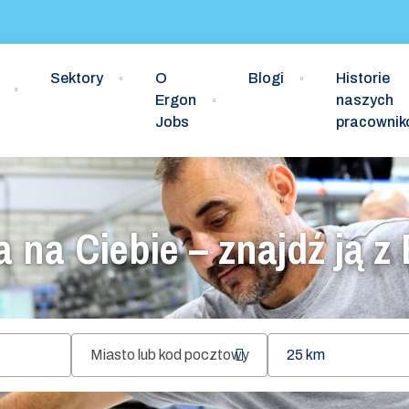
Sektory
O
Blogi
Historie
Ergon
naszych
Jobs
pracowni
 na Ciebie – znajdź ją 
25 km
Retrieve
location