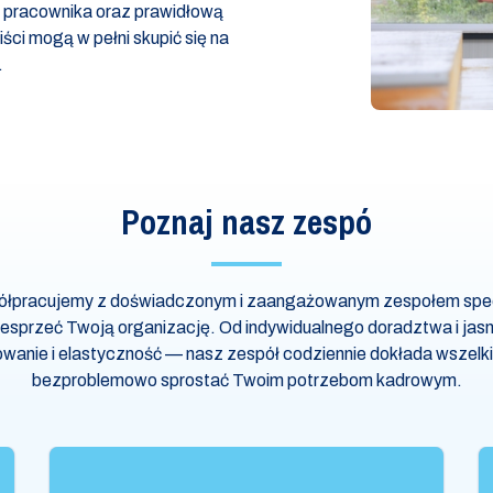
ku pracownika oraz prawidłową
ści mogą w pełni skupić się na
.
Poznaj nasz zespó
łpracujemy z doświadczonym i zaangażowanym zespołem specj
sprzeć Twoją organizację. Od indywidualnego doradztwa i jasne
owanie i elastyczność — nasz zespół codziennie dokłada wszelki
bezproblemowo sprostać Twoim potrzebom kadrowym.