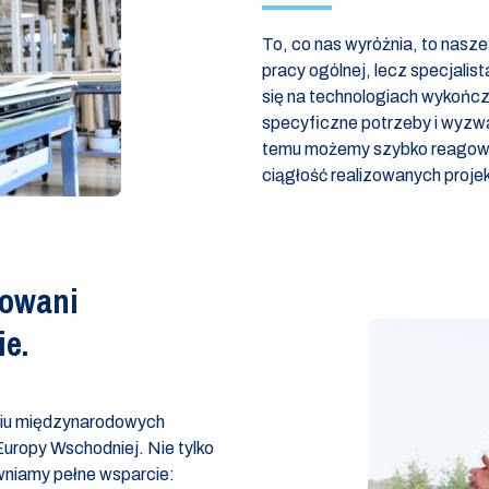
To, co nas wyróżnia, to nasz
pracy ogólnej, lecz specjali
się na technologiach wykońc
specyficzne potrzeby i wyzwani
temu możemy szybko reagowa
ciągłość realizowanych proje
kowani
ie.
niu międzynarodowych
uropy Wschodniej. Nie tylko
niamy pełne wsparcie: