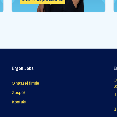
Administracja finansowa
Ergon Jobs
E
C
O naszej firmie
6
Zespół
Kontakt