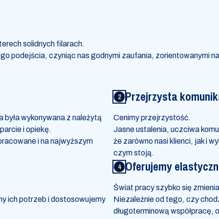
erech solidnych filarach.
 podejścia, czyniąc nas godnymi zaufania, zorientowanymi na l
Przejrzysta komunik
a była wykonywana z należytą
Cenimy przejrzystość.
parcie i opiekę.
Jasne ustalenia, uczciwa komun
pracowane i na najwyższym
że zarówno nasi klienci, jak i
czym stoją.
Oferujemy elastyczn
Świat pracy szybko się zmieni
y ich potrzeb i dostosowujemy
Niezależnie od tego, czy chodz
długoterminową współpracę, of