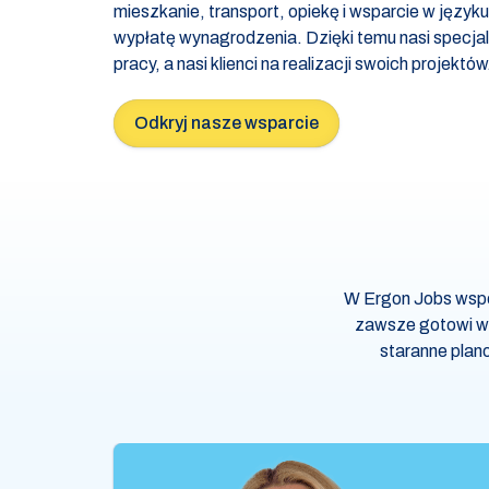
mieszkanie, transport, opiekę i wsparcie w języ
wypłatę wynagrodzenia. Dzięki temu nasi specjali
pracy, a nasi klienci na realizacji swoich projektów
Odkryj nasze wsparcie
W Ergon Jobs wspó
zawsze gotowi we
staranne plan