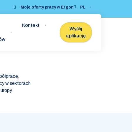
Moje oferty pracy w Ergon
PL
Kontakt
Wyślij
aplikację
ków
półpracę.
cy w sektorach
uropy.