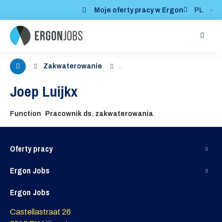
Moje oferty pracy w Ergon
PL
Me
Zakwaterowanie
Joep Luijkx
Function
Pracownik ds. zakwaterowania
Oferty pracy
Ergon Jobs
Ergon Jobs
Castellastraat 26