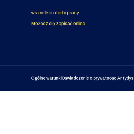
wszystkie oferty pracy
Możesz się zapisać online
Ogólne warunki
Oświadczenie o prywatności
Antydys