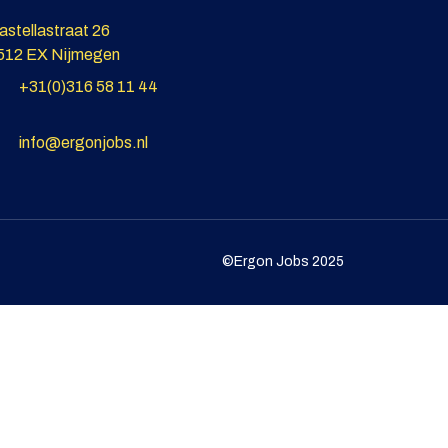
astellastraat 26
512 EX Nijmegen
+31(0)316 58 11 44
info@ergonjobs.nl
©Ergon Jobs 2025