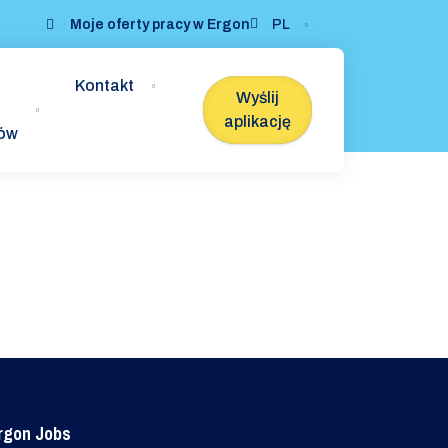
Moje oferty pracy w Ergon
PL
Kontakt
Wyślij
aplikację
ków
rgon Jobs