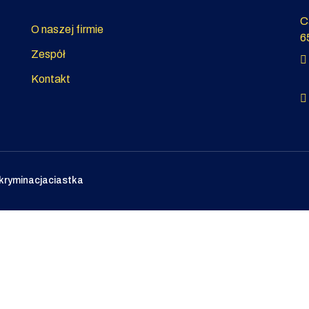
C
O naszej firmie
6
Zespół
Kontakt
kryminacja
ciastka