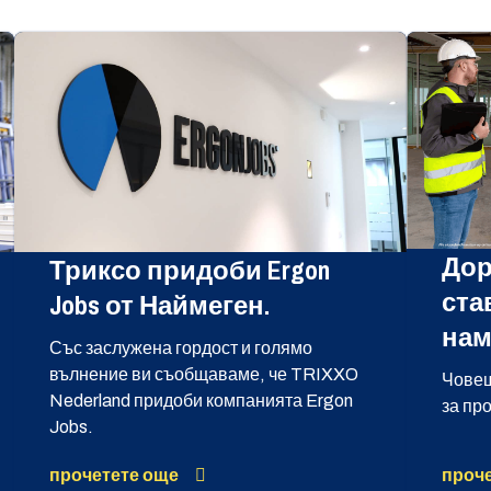
Дор
Триксо придоби Ergon
ста
Jobs от Наймеген.
нам
Със заслужена гордост и голямо
вълнение ви съобщаваме, че TRIXXO
Човеш
Nederland придоби компанията Ergon
за пр
Jobs.
прочетете още
проче