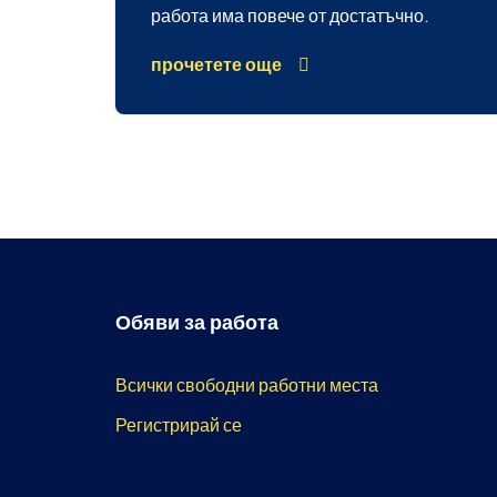
работа има повече от достатъчно.
прочетете още
Обяви за работа
Всички свободни работни места
Регистрирай се