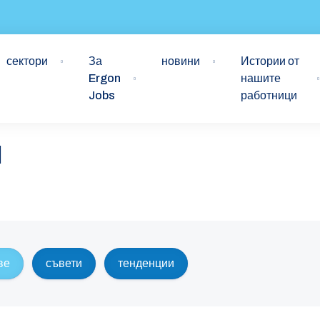
сектори
За
новини
Истории от
Ergon
нашите
Jobs
работници
и
ве
съвети
тенденции