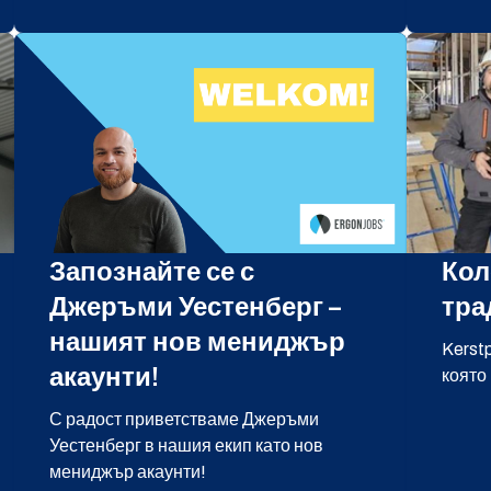
Запознайте се с
Кол
Джеръми Уестенберг –
тра
нашият нов мениджър
Kerst
акаунти!
която
С радост приветстваме Джеръми
Уестенберг в нашия екип като нов
мениджър акаунти!