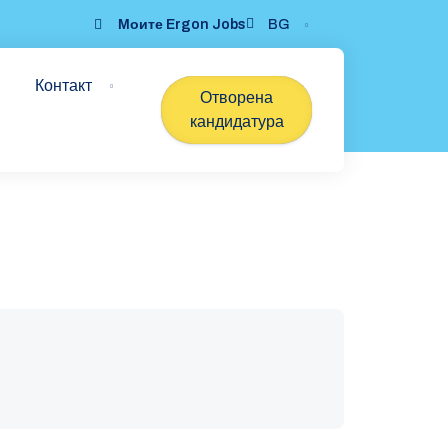
Моите Ergon Jobs
BG
Контакт
Отворена
кандидатура