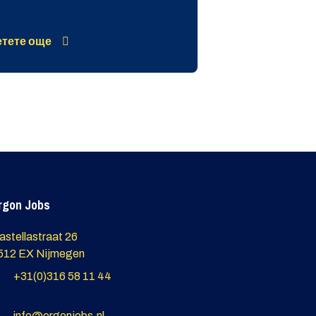
тете още
rgon Jobs
astellastraat 26
512 EX Nijmegen
+31(0)316 58 11 44
info@ergonjobs.nl