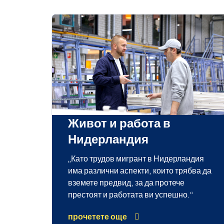
Живот и работа в
Нидерландия
„Като трудов мигрант в Нидерландия
има различни аспекти, които трябва да
вземете предвид, за да протече
престоят и работата ви успешно.“
прочетете още