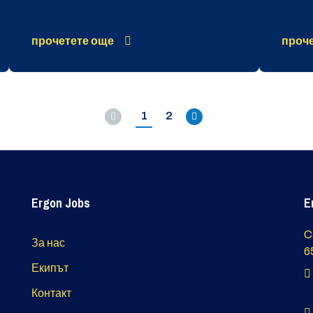
прочетете още
проче
1
2
Предишен
Следващо
Ergon Jobs
E
C
За нас
6
Екипът
Контакт