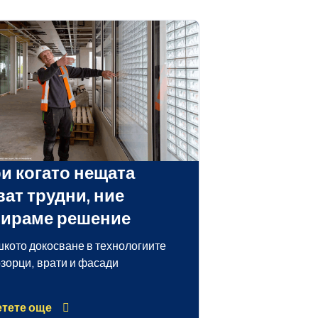
и когато нещата
ват трудни, ние
ираме решение
кото докосване в технологиите
озорци, врати и фасади
тете още