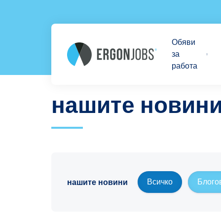
Обяви
за
работа
нашите новин
нашите новини
Всичко
Блого