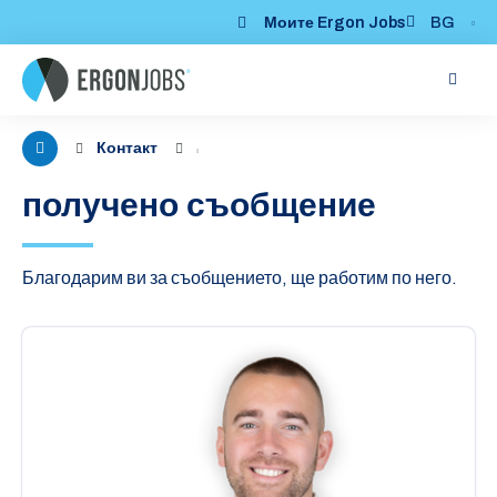
Моите Ergon Jobs
BG
Me
Контакт
получено съобщение
Благодарим ви за съобщението, ще работим по него.