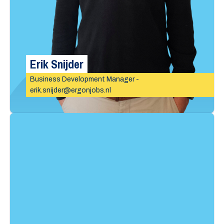
Erik Snijder
Business Development Manager -
erik.snijder@ergonjobs.nl