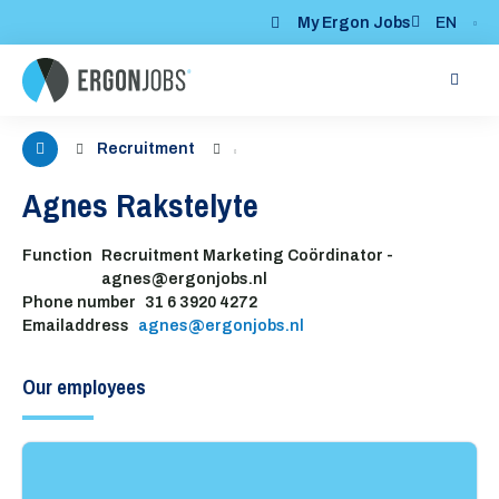
My Ergon Jobs
EN
Me
Recruitment
Agnes Rakstelyte
Function
Recruitment Marketing Coördinator -
agnes@ergonjobs.nl
Phone number
31 6 3920 4272
Emailaddress
agnes@ergonjobs.nl
Our employees