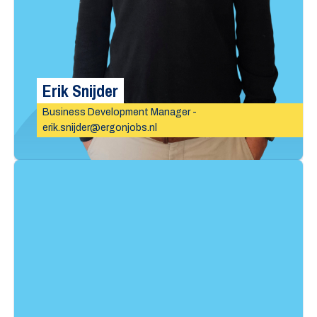
Erik Snijder
Business Development Manager -
erik.snijder@ergonjobs.nl