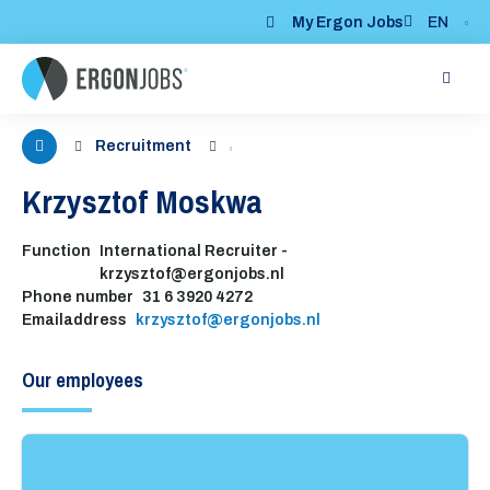
My Ergon Jobs
EN
Me
Recruitment
Krzysztof Moskwa
Function
International Recruiter -
krzysztof@ergonjobs.nl
Phone number
31 6 3920 4272
Emailaddress
krzysztof@ergonjobs.nl
Our employees