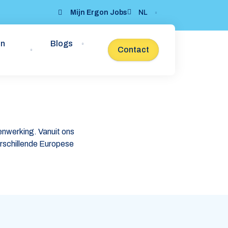
Mijn Ergon Jobs
NL
on
Blogs
Contact
nwerking. Vanuit ons
erschillende Europese