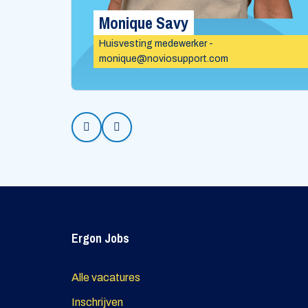
Monique Savy
Beking
Huisvesting medewerker -
monique@noviosupport.com
Prev
Next
Ergon Jobs
Alle vacatures
Inschrijven