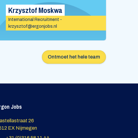
Krzysztof Moskwa
Mon
International Recruitment -
krzysztof@ergonjobs.nl
Admi
Ontmoet het hele team
rgon Jobs
astellastraat 26
512 EX Nijmegen
+31 (0)316 58 11 44