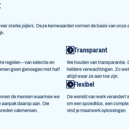
t
ier sterke pijlers. Deze kernwaarden vormen de basis van onze 
jn.
Transparant
te regelen – van selectie en
We houden van transparantie. D
 nemen geen genoegen met half
heldere verwachtingen. Zo we
altijd waar ze aan toe zijn.
Flexibel
e kennen de mensen waarmee we
De wereld van werk verandert s
e aanpak daarop aan. Die
om een spoedklus, een complex
tevreden vakmensen.
vind je maatwerk oplossingen.