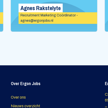
Agnes Rakstelyte
Recruitment Marketing Coördinator -
agnes@ergonjobs.nl
Over Ergon Jobs
E
C
Over ons
6
Nieuws overzicht